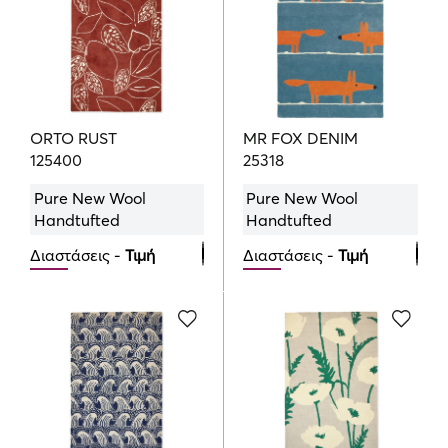
160cmx230cm
719.00
€
200cmx280cm
1069.00
€
ORTO RUST
MR FOX DENIM
125400
25318
Pure New Wool
Pure New Wool
Handtufted
Handtufted
Διαστάσεις -
Τιμή
Διαστάσεις -
Τιμή
120cmx180cm
120cmx180cm
426.00
639.00
€
€
160cmx230cm
140cmx200cm
719.00
875.00
€
€
200cmx280cm
1069.00
€