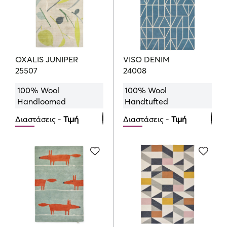
875.00
€
200cmx280cm
1069.00
€
OXALIS JUNIPER
VISO DENIM
25507
24008
100% Wool
100% Wool
Handloomed
Handtufted
Διαστάσεις -
Τιμή
Διαστάσεις -
Τιμή
250cmx350cm
120cmx180cm
1765.00
639.00
€
€
160cmx230cm
1129.00
€
200cmx280cm
1699.00
€