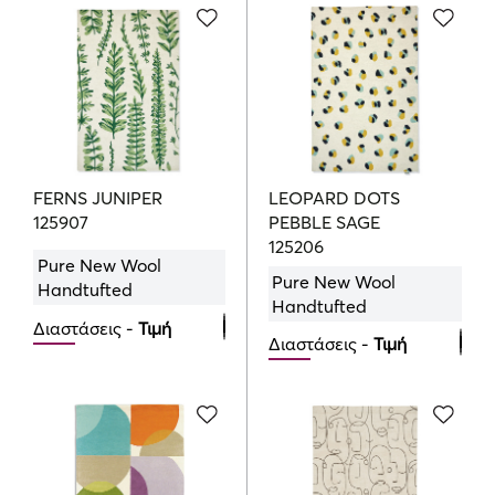
426.00
€
719.00
€
160cmx230cm
200cmx280cm
719.00
€
1069.00
€
200cmx280cm
1069.00
€
FERNS JUNIPER
LEOPARD DOTS
125907
PEBBLE SAGE
125206
Pure New Wool
Pure New Wool
Handtufted
Handtufted
Διαστάσεις -
Τιμή
Διαστάσεις -
Τιμή
120cmx180cm
120cmx180cm
426.00
€
426.00
€
160cmx230cm
160cmx230cm
719.00
€
719.00
€