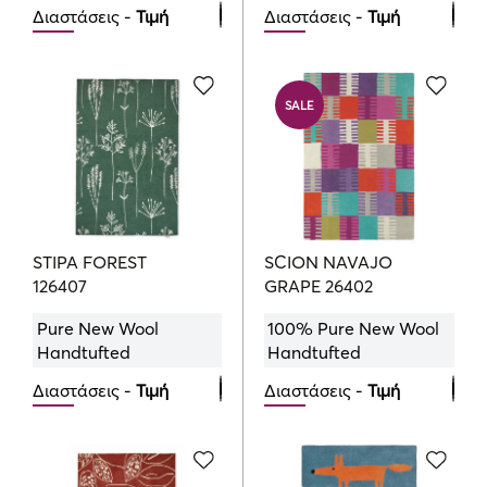
Διαστάσεις -
Τιμή
Διαστάσεις -
Τιμή
120cmx180cm
120cmx180cm
639.00
639.00
€
€
SALE
140cmx200cm
200cmx290cm
875.00
1699.00
€
€
STIPA FOREST
SCION NAVAJO
126407
GRAPE 26402
Pure New Wool
100% Pure New Wool
Handtufted
Handtufted
Διαστάσεις -
Τιμή
Διαστάσεις -
Τιμή
120cmx180cm
200cmx280cm
426.00
910.00
1300.00
€
€
€