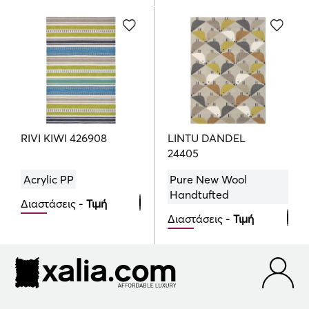
120cmx180cm
120cmx180cm
639.00
426.00
€
€
160cmx230cm
719.00
€
RIVI KIWI 426908
LINTU DANDEL
24405
Acrylic PP
Pure New Wool
Handtufted
Διαστάσεις -
Τιμή
Διαστάσεις -
Τιμή
140cmx200cm
405.00
120cmx180cm
€
639.00
€
160cmx230cm
519.00
€