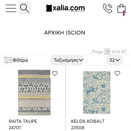
0
10% ΕΚΠΤΩΣΗ ΣΕ ΕΠΙΛΕΓΜΕΝΑ ΠΡΟΪΟΝΤΑ
ΑΡΧΙΚΉ
SCION
Page
Από
87
Φίλτρα
Ταξινόμηση
52
RAITA TAUPE
KELDA KOBALT
24701
23508