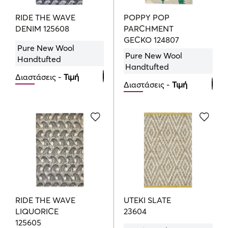
RIDE THE WAVE
POPPY POP
DENIM 125608
PARCHMENT
GECKO 124807
Pure New Wool
Pure New Wool
Handtufted
Handtufted
Διαστάσεις -
Τιμή
Διαστάσεις -
Τιμή
120cmx180cm
120cmx180cm
426.00
€
426.00
€
160cmx230cm
160cmx230cm
719.00
€
719.00
€
200cmx280cm
200cmx280cm
1069.00
€
1069.00
€
250cmx350cm
RIDE THE WAVE
UTEKI SLATE
1765.00
€
LIQUORICE
23604
125605