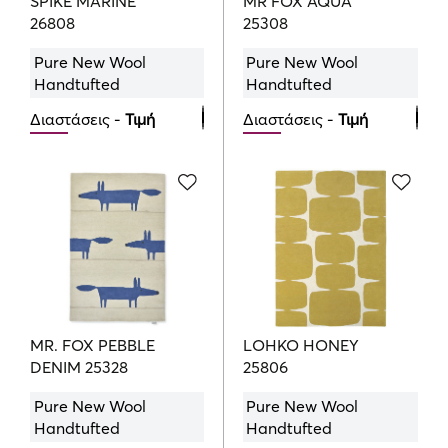
SPIKE MARINE
MR FOX AQUA
26808
25308
Pure New Wool
Pure New Wool
Handtufted
Handtufted
Διαστάσεις -
Τιμή
Διαστάσεις -
Τιμή
120cmx180cm
140cmx200cm
639.00
875.00
€
€
MR. FOX PEBBLE
LOHKO HONEY
DENIM 25328
25806
Pure New Wool
Pure New Wool
Handtufted
Handtufted