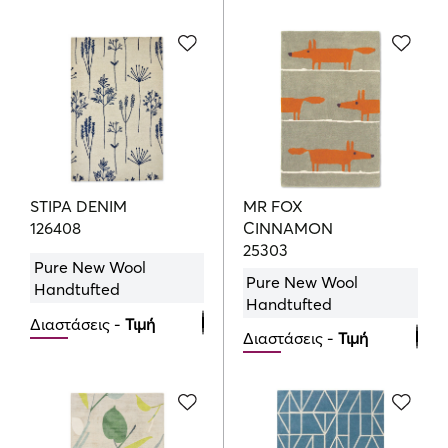
120cmx180cm
120cmx180cm
639.00
426.00
€
€
160cmx230cm
719.00
€
200cmx280cm
1069.00
€
250cmx350cm
STIPA DENIM
MR FOX
1765.00
€
126408
CINNAMON
25303
Pure New Wool
Pure New Wool
Handtufted
Handtufted
Διαστάσεις -
Τιμή
Διαστάσεις -
Τιμή
120cmx180cm
120cmx180cm
426.00
€
639.00
€
160cmx230cm
140cmx200cm
719.00
€