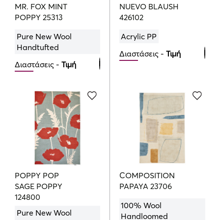
MR. FOX MINT
NUEVO BLAUSH
POPPY 25313
426102
Pure New Wool
Acrylic PP
Handtufted
Διαστάσεις -
Τιμή
Διαστάσεις -
Τιμή
140cmx200cm
120cmx180cm
405.00
€
639.00
€
160cmx230cm
140cmx200cm
519.00
€
875.00
€
200cmx280cm
779.00
€
POPPY POP
COMPOSITION
SAGE POPPY
PAPAYA 23706
124800
100% Wool
Pure New Wool
Handloomed