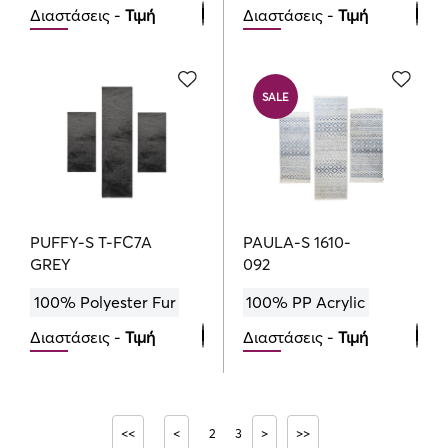
Διαστάσεις -
Τιμή
Διαστάσεις -
Τιμή
Bedroom Set
Bedroom Set
100.00
94.50
135.00
€
€
€
SALE
PUFFY-S T-FC7A
PAULA-S 1610-
GREY
092
100% Polyester Fur
100% PP Acrylic
Διαστάσεις -
Τιμή
Διαστάσεις -
Τιμή
Bedroom Set
Bedroom Set
137.90
105.30
117.00
€
€
€
<<
<
2
3
>
>>