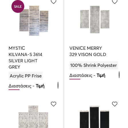
150.00
205.00
€
€
SALE
MYSTIC
VENICE MERRY
KILVANA-S 3614
329 VISON GOLD
SILVER LIGHT
100% Shrink Polyester
GREY
Διαστάσεις -
Τιμή
Acrylic PP Frise
Διαστάσεις -
Τιμή
Bedroom Set
100.00
€
Bedroom Set
89.00
111.25
€
€