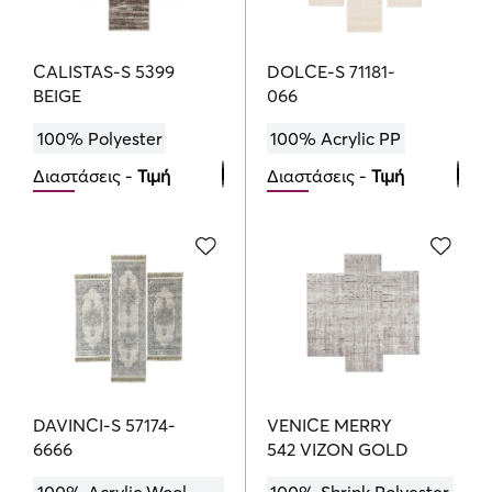
CALISTAS-S 5399
DOLCE-S 71181-
BEIGE
066
100% Polyester
100% Acrylic PP
Διαστάσεις -
Τιμή
Διαστάσεις -
Τιμή
Bedroom Set
Bedroom Set
139.00
173.75
151.00
€
€
€
DAVINCI-S 57174-
VENICE MERRY
6666
542 VIZON GOLD
100% Acrylic Wool
100% Shrink Polyester