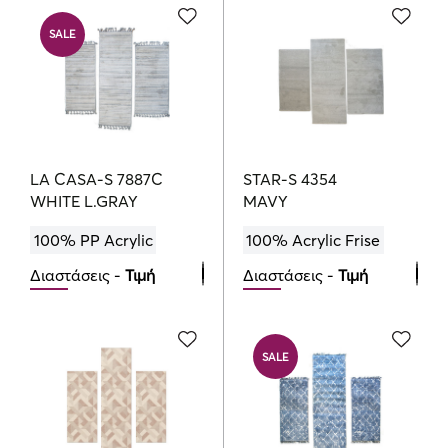
145.00
€
SALE
LA CASA-S 7887C
STAR-S 4354
WHITE L.GRAY
MAVY
100% PP Acrylic
100% Acrylic Frise
Διαστάσεις -
Τιμή
Διαστάσεις -
Τιμή
Bedroom Set
Bedroom Set
115.20
144.00
115.00
€
€
€
SALE