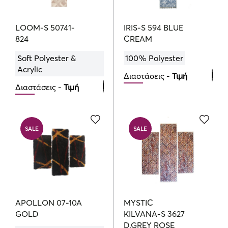
LOOM-S 50741-
IRIS-S 594 BLUE
824
CREAM
Soft Polyester &
100% Polyester
Acrylic
Διαστάσεις -
Τιμή
Διαστάσεις -
Τιμή
Bedroom Set
Bedroom Set
107.10
119.00
€
€
215.00
€
SALE
SALE
APOLLON 07-10A
MYSTIC
GOLD
KILVANA-S 3627
D.GREY ROSE