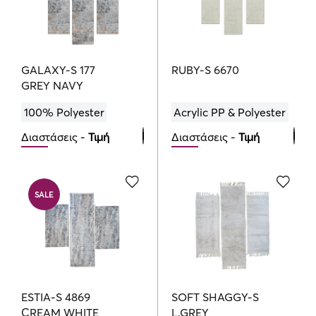
GALAXY-S 177
RUBY-S 6670
GREY NAVY
100% Polyester
Acrylic PP & Polyester
Διαστάσεις -
Τιμή
Διαστάσεις -
Τιμή
Bedroom Set
Bedroom Set
211.00
140.00
€
€
SALE
ESTIA-S 4869
SOFT SHAGGY-S
CREAM WHITE
L.GREY