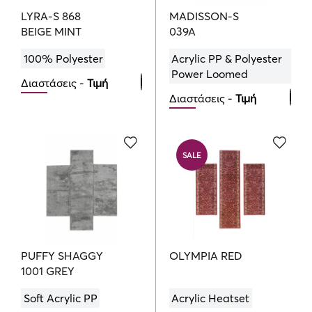
LYRA-S 868
MADISSON-S
BEIGE MINT
039A
100% Polyester
Acrylic PP & Polyester
Power Loomed
Διαστάσεις -
Τιμή
Διαστάσεις -
Τιμή
Bedroom Set
250.00
Bedroom Set
€
144.00
€
SALE
PUFFY SHAGGY
OLYMPIA RED
1001 GREY
Soft Acrylic PP
Acrylic Heatset