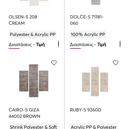
OLSEN-S 208
DOLCE-S 71181-
CREAM
060
Polyester & Acrylic PP
100% Acrylic PP
Διαστάσεις -
Τιμή
Διαστάσεις -
Τιμή
Bedroom Set
Bedroom Set
137.00
151.00
€
€
CAIRO-S GIZA
RUBY-S 9360D
44002 BROWN
Shrink Polyester & Soft
Acrylic PP & Polyester