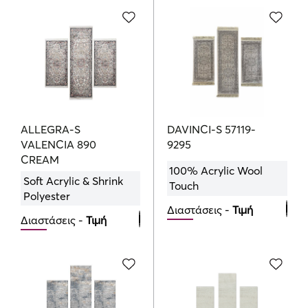
Bedroom Set
270.00
€
150.00
€
ALLEGRA-S
DAVINCI-S 57119-
VALENCIA 890
9295
CREAM
100% Acrylic Wool
Soft Acrylic & Shrink
Touch
Polyester
Διαστάσεις -
Τιμή
Διαστάσεις -
Τιμή
Bedroom Set
Bedroom Set
270.00
€
130.00
€