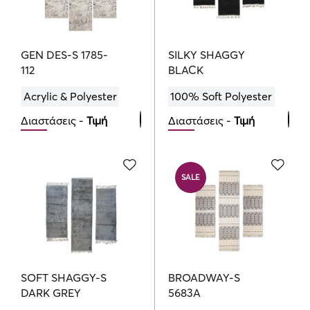
GEN DES-S 1785-
SILKY SHAGGY
112
BLACK
Acrylic & Polyester
100% Soft Polyester
Διαστάσεις -
Τιμή
Διαστάσεις -
Τιμή
Bedroom Set
Bedroom Set
185.00
100.00
€
€
SALE
SOFT SHAGGY-S
BROADWAY-S
DARK GREY
5683A