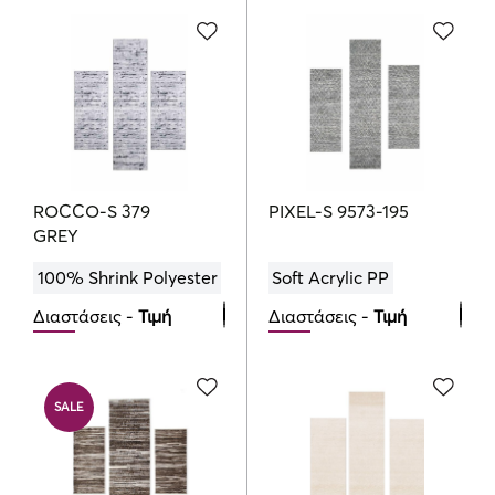
Bedroom Set
Bedroom Set
190.00
155.00
€
€
ROCCO-S 379
PIXEL-S 9573-195
GREY
100% Shrink Polyester
Soft Acrylic PP
Διαστάσεις -
Τιμή
Διαστάσεις -
Τιμή
Bedroom Set
Bedroom Set
161.00
119.00
€
€
SALE