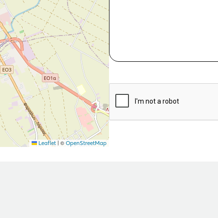
Leaflet
|
©
OpenStreetMap