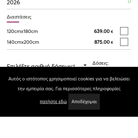
2026
Διαστάσεις
120cmx180cm
639.00
€
140cmx200cm
875.00
€
Δόσεις:
Επιλέξτε αριθμό δόσεων:
Επιλέξτε μέγεθος
Αυτός ο ιστότοπος χρησιμοποιεί cookies για να βελτιώσει
την εμπειρία σας. Για περισσότερες πληροφορίες
Σύνολο:
Επιλέξτε μέγεθος
Ποσότητα
πατήστε εδώ
Αποδέχομαι
Προσθήκη στο καλάθι
Χαρακτηριστικά
Πάχος Πέλους:
18.00 mm