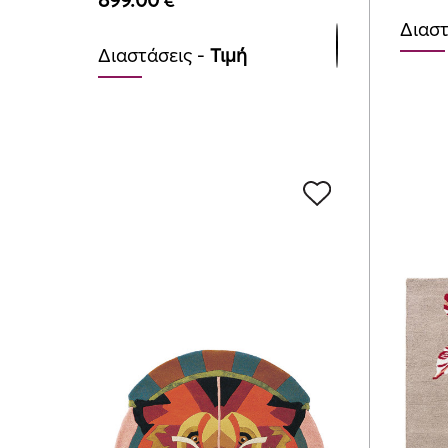
899.00
€
Διαστ
Διαστάσεις -
Τιμή
140c
140cmx200cm
899.
899.00
€
170c
170cmx240cm
1295
1295.00
€
200c
200cmx280cm
1775.
1775.00
€