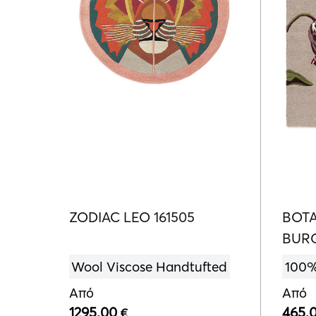
ZODIAC LEO 161505
BOTA
BURG
Wool Viscose Handtufted
100%
Από
Από
1295.00
465.
€