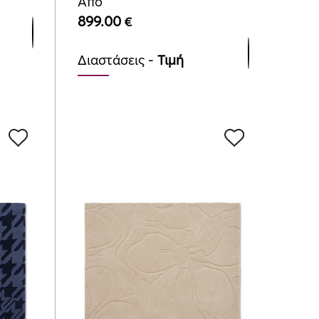
Από
899.00
€
Διαστάσεις -
Τιμή
140cmx200cm
899.00
€
170cmx240cm
1295.00
€
200cmx280cm
1775.00
€