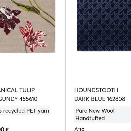
NICAL TULIP
HOUNDSTOOTH
UNDY 455610
DARK BLUE 162808
 recycled PET yarn
Pure New Wool
Handtufted
Από
00
€