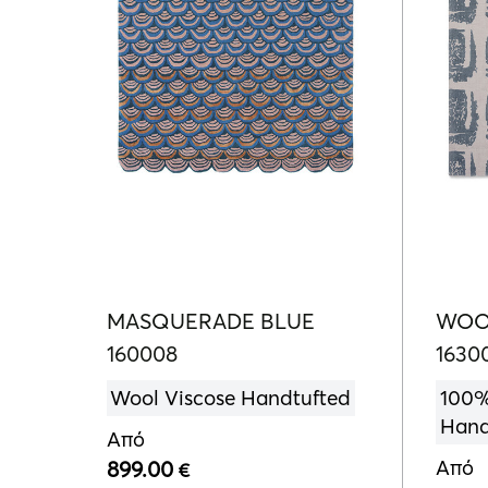
MASQUERADE BLUE
WOO
160008
1630
Wool Viscose Handtufted
100%
Hand
Από
Από
899.00
€