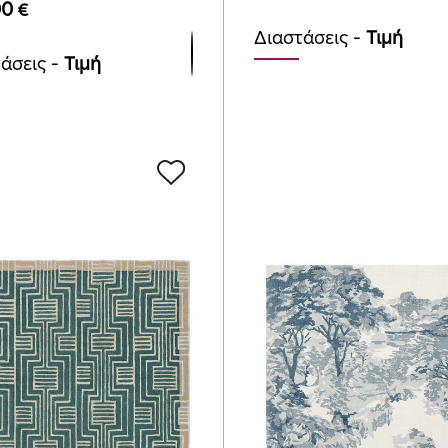
00
€
Διαστάσεις -
Τιμή
άσεις -
Τιμή
⌀200cm (Round)
mx200cm
1295.00
€
00
€
mx240cm
.00
€
mx280cm
00
€
mx350cm
.00
€