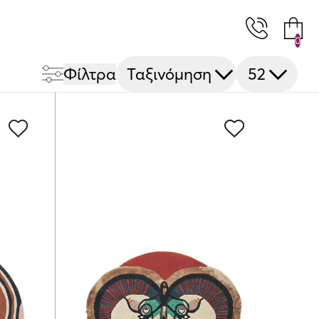
0
Φίλτρα
Ταξινόμηση
52