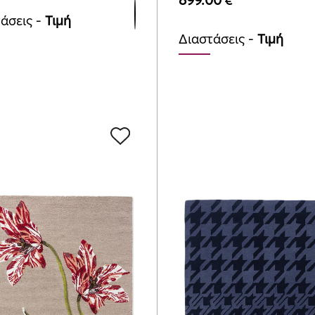
899.00
€
άσεις -
Τιμή
Διαστάσεις -
Τιμή
mx200cm
140cmx200cm
00
€
899.00
€
mx240cm
170cmx240cm
.00
€
1295.00
€
mx280cm
200cmx280cm
00
€
1775.00
€