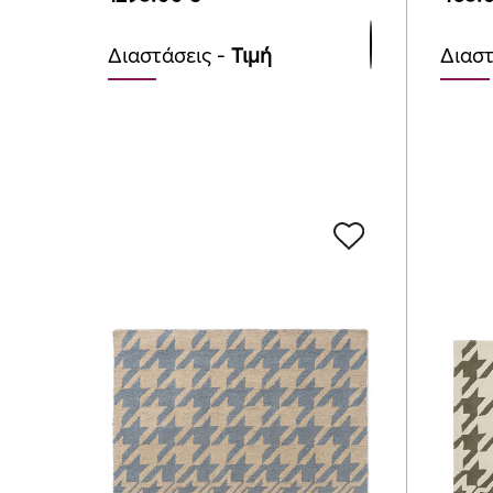
Διαστάσεις -
Τιμή
Διαστ
⌀200cm (Round)
140c
1295.00
465.
€
160c
549.
200c
785.