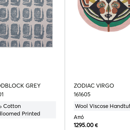
DBLOCK GREY
ZODIAC VIRGO
01
161605
 Cotton
Wool Viscose Handtu
loomed Printed
Από
1295.00
€