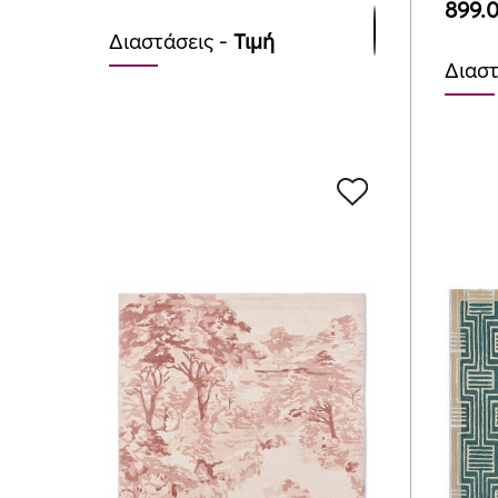
899.
Διαστάσεις -
Τιμή
Διαστ
140cmx200cm
140c
899.00
€
899.
170cmx240cm
170c
1295.00
€
1295
200c
1775.
250c
3059