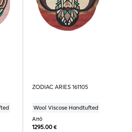
ZODIAC ARIES 161105
fted
Wool Viscose Handtufted
Από
1295.00
€