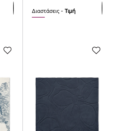
Διαστάσεις -
Τιμή
⌀200cm (Round)
1295.00
€