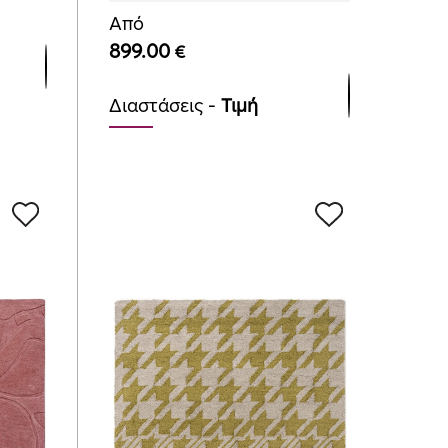
Από
899.00
€
Διαστάσεις -
Τιμή
140cmx200cm
899.00
€
170cmx240cm
1295.00
€
200cmx280cm
1775.00
€