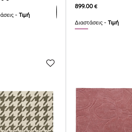
899.00
€
άσεις -
Τιμή
Διαστάσεις -
Τιμή
mx200cm
140cmx200cm
00
€
899.00
€
mx230cm
170cmx240cm
00
€
1295.00
€
mx280cm
200cmx280cm
00
€
1775.00
€