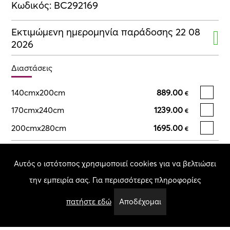
Κωδικός: BC292169
Εκτιμώμενη ημερομηνία παράδοσης 22 08
2026
Διαστάσεις
140cmx200cm
889.00
€
170cmx240cm
1239.00
€
200cmx280cm
1695.00
€
Δόσεις:
Αυτός ο ιστότοπος χρησιμοποιεί cookies για να βελτιώσει
Επιλέξτε αριθμό δόσεων:
Επιλέξτε μέγεθος
την εμπειρία σας. Για περισσότερες πληροφορίες
πατήστε εδώ
Αποδέχομαι
Σύνολο:
Επιλέξτε μέγεθος
Ποσότητα