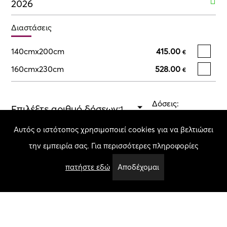
2026
Διαστάσεις
140cmx200cm
415.00
€
160cmx230cm
528.00
€
Δόσεις:
Επιλέξτε αριθμό δόσεων:
Επιλέξτε μέγεθος
Αυτός ο ιστότοπος χρησιμοποιεί cookies για να βελτιώσει
την εμπειρία σας. Για περισσότερες πληροφορίες
Σύνολο:
Επιλέξτε μέγεθος
Ποσότητα
πατήστε εδώ
Αποδέχομαι
Προσθήκη στο καλάθι
Χαρακτηριστικά
Πάχος Πέλους:
35.00 mm