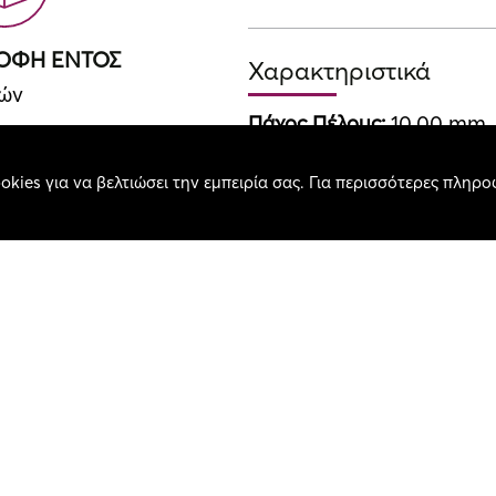
ΡΟΦΗ ΕΝΤΟΣ
Χαρακτηριστικά
ρών
Πάχος Πέλους:
10.00 mm
Βάρος Χαλιού / τ.μ.:
3800.
okies για να βελτιώσει την εμπειρία σας. Για περισσότερες πληρο
Σύνθεση:
100% Viscose 
Χρώμα:
Blue
ΚΕΣ ΔΟΣΕΙΣ