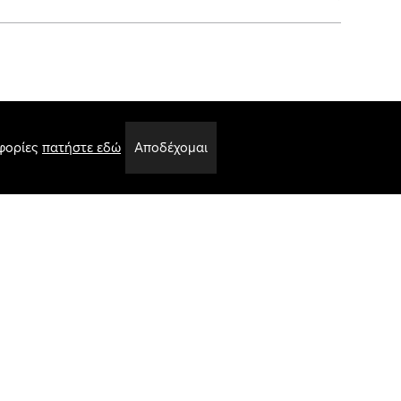
00 gr
φορίες
πατήστε εδώ
Αποδέχομαι
Handwoven