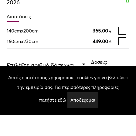
2026
Διαστάσεις
140cmx200cm
365.00
€
160cmx230cm
449.00
€
Δόσεις:
Επιλέξτε αριθμό δόσεων:
Επιλέξτε μέγεθος
Αυτός ο ιστότοπος χρησιμοποιεί cookies για να βελτιώσει
την εμπειρία σας. Για περισσότερες πληροφορίες
Σύνολο:
Επιλέξτε μέγεθος
Ποσότητα
πατήστε εδώ
Αποδέχομαι
Προσθήκη στο καλάθι
Χαρακτηριστικά
Πάχος Πέλους:
5.00 mm