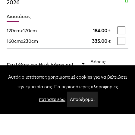
2026
Διαστάσεις
120cmx170cm
184.00
€
160cmx230cm
335.00
€
Δόσεις:
Επιλέξτε αριθμό δόσεων:
Επιλέξτε μέγεθος
Αυτός ο ιστότοπος χρησιμοποιεί cookies για να βελτιώσει
την εμπειρία σας. Για περισσότερες πληροφορίες
Σύνολο:
Επιλέξτε μέγεθος
Ποσότητα
πατήστε εδώ
Αποδέχομαι
Προσθήκη στο καλάθι
Χαρακτηριστικά
Πάχος Πέλους:
9.00 mm