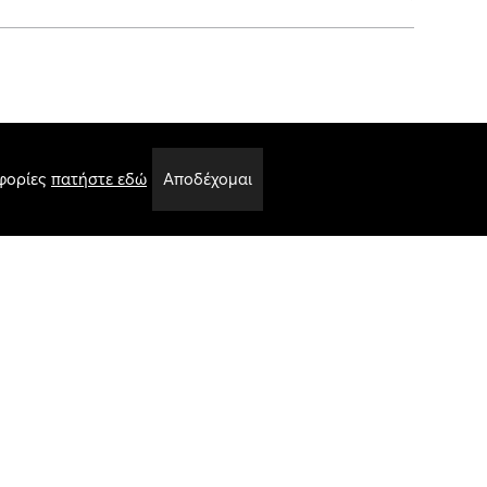
00 gr
φορίες
πατήστε εδώ
Αποδέχομαι
& Polyester