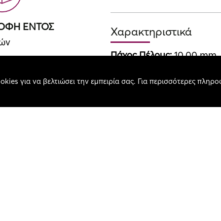
ΡΟΦΗ ΕΝΤΟΣ
Χαρακτηριστικά
ρών
Πάχος Πέλους:
10.00 mm
Βάρος Χαλιού / τ.μ.:
1700.
okies για να βελτιώσει την εμπειρία σας. Για περισσότερες πληρο
Σύνθεση:
Acrylic Heatset 
Χρώμα:
Beige Brown
ΚΕΣ ΔΟΣΕΙΣ