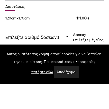
Διαστάσεις
120cmx170cm
111.00
€
Δόσεις:
Επιλέξτε αριθμό δόσεων:
Επιλέξτε μέγεθος
Αυτός ο ιστότοπος χρησιμοποιεί cookies για να βελτιώσει
Σύνολο:
Επιλέξτε μέγεθος
Ποσότητα
την εμπειρία σας. Για περισσότερες πληροφορίες
Προσθήκη στο καλάθι
πατήστε εδώ
Αποδέχομαι
Χαρακτηριστικά
Πάχος Πέλους:
15.00 mm
Βάρος Χαλιού / τ.μ.:
2200.00 gr
Σύνθεση:
Soft Yarn Acrylic & Shrink Polyester
Χρώμα:
Grey Blue