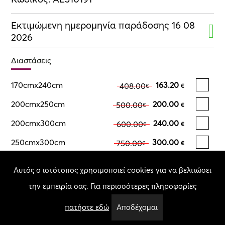
Εκτιμώμενη ημερομηνία παράδοσης 16 08
2026
Διαστάσεις
170cmx240cm
163.20
408.00
€
€
200cmx250cm
200.00
500.00
€
€
200cmx300cm
240.00
600.00
€
€
250cmx300cm
300.00
750.00
€
€
Αυτός ο ιστότοπος χρησιμοποιεί cookies για να βελτιώσει
Δόσεις:
Επιλέξτε αριθμό δόσεων:
την εμπειρία σας. Για περισσότερες πληροφορίες
Επιλέξτε μέγεθος
πατήστε εδώ
Αποδέχομαι
Σύνολο:
Επιλέξτε μέγεθος