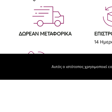
ΔΩΡΕΑΝ ΜΕΤΑΦΟΡΙΚΑ
ΕΠΙΣΤ
14 Ημε
Αυτός ο ιστότοπος χρησιμοποιεί co
ΤΗΛΕΦΩΝΙΚΕΣ ΠΑΡΑΓΓΕΛΙΕΣ
12 ΑΤΟ
2410231971