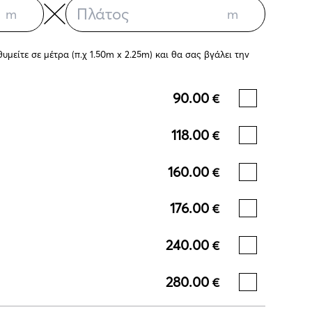
μείτε σε μέτρα (π.χ 1.50m x 2.25m) και θα σας βγάλει την
90.00
€
118.00
€
160.00
€
176.00
€
240.00
€
280.00
€