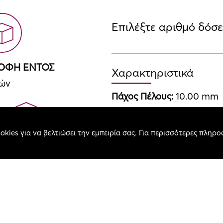
Επιλέξτε αριθμό δόσ
ΡΟΦΗ ΕΝΤΟΣ
Χαρακτηριστικά
ρών
Πάχος Πέλους:
10.00 mm
Βάρος Χαλιού / τ.μ.:
2140.
Σύνθεση:
Acrylic PP
okies για να βελτιώσει την εμπειρία σας. Για περισσότερες πληρο
Χρώμα:
Grey Black Red
ΚΕΣ ΔΟΣΕΙΣ