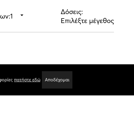
Δόσεις:
εων:
Επιλέξτε μέγεθος
00 gr
φορίες
πατήστε εδώ
Αποδέχομαι